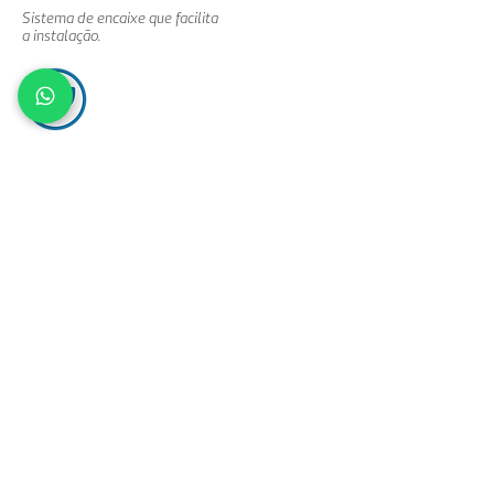
Sistema de encaixe que facilita
a instalação.
ECOLÓGICA
E ainda são ecologicamente corretas, feitas com
secagem natural sem a utilização de fornos de
alta temperatura, diminuindo a emissão de
poluentes.
Tecnologia e
Inovação
Na Nossa Telha, acreditamos que cada detalhe
importa. Por isso, investimos constantemente em
tecnologia de ponta e processos otimizados que
garantem uma produção eficiente, com o menor
impacto ambiental possível.
Nosso compromisso vai além da estética e da